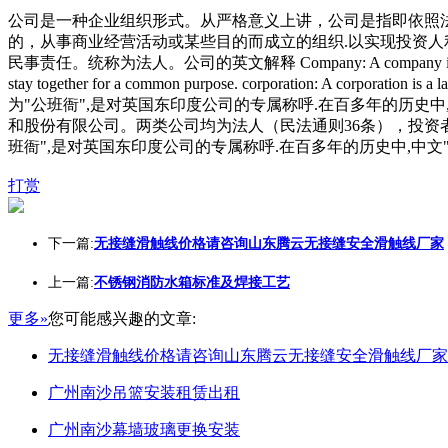
公司是一种企业组织形式。从严格意义上讲，公司是指即依照
的，从事商业经营活动或某些目的而成立的组织.以实现投资
民事责任。统称为法人。公司的英文解释 Company: A company is a busine
stay together for a common purpose. corporation
为"公班衙",是对英国东印度公司的专属称呼.在百多年的历史
和股份有限公司。两类公司均为法人（民法通则36条），投资
班衙",是对英国东印度公司的专属称呼.在百多年的历史中,中
打赏
下一篇:
无接缝滑触线价格请咨询山东腾云无接缝安全滑触线厂家
上一篇:
不锈钢消防水箱标准及焊接工艺
更多»
您可能感兴趣的文章:
无接缝滑触线价格请咨询山东腾云无接缝安全滑触线厂家
广州南沙吊篮安装租赁出租
广州南沙幕墙玻璃更换安装