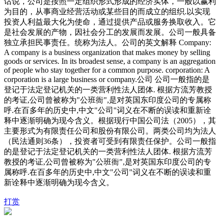
话说，公司是按照一定组织形式形成的经济实体，一般以赢利
为目的，从事商业经营活动或某些目的而成立的组织.以实现
投资人利益最大化为使命，通过提供产品或服务换取收入。它
是社会发展的产物，因社会分工的发展而发展。公司一般具备
独立承担民事责任。统称为法人。公司的英文解释 Company:
A company is a business organization that makes mo
ney by selling
goods or services. In its broadest sense, a company is an aggregation
of people who stay together for a common purpose. corporation: A
corporation is a large business or company.公司 公司一般指的是
登记于法定登记机关的一类营利性法人团体. 根据方流芳教授
的考证,公司曾被称为"公班衙",是对英国东印度公司的专属称
呼.在百多年的历史中,中文"公司"词义在不断的误读和重新诠
释中逐渐明确为现今含义。根据现行中国公司法（2005），其
主要形式为有限责任公司和股份有限公司。两类公司均为法人
（民法通则36条），投资者可受到有限责任保护。公司一般指
的是登记于法定登记机关的一类营利性法人团体. 根据方流芳
教授的考证,公司曾被称为"公班衙",是对英国东印度公司的专
属称呼.在百多年的历史中,中文"公司"词义在不断的误读和重
新诠释中逐渐明确为现今含义。
打赏