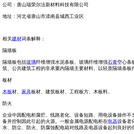
公司：唐山瑞荣尔法新材料科技有限公司
地址：河北省唐山市滦南县城西工业区
相关
建材
词条解释：
隔墙板
隔墙板包括
玻璃
纤维增强水泥条板、玻璃纤维增强
石膏
空心条
筑、公共建筑工程的非承重内隔墙主要材料。以轻质隔墙条板
板材
木板
材、
家具
板材、建筑板材、工程板方、木板料。
防火
企业中因配电柜腐烂、线路老化、设备短路、用电设备操作不
备并控制因此引起的火源。一般金属电源配电柜在
电器
设备老
水、防尘、防火、防腐蚀配电箱对线路及电器设备起到良好的