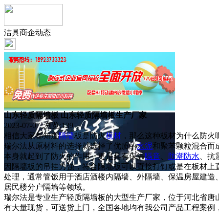
洁具商企动态
山东轻质隔墙板 山东轻质隔墙板生产厂家
2023-07-07 浏览:
139
相信大家都知道
隔墙
板是防火
板材
，那么这种板材为什么防火
瑞尔法从原材料的选择就选择了优质的
水泥
和聚苯颗粒混合而
本身就起到了防火的作用，更是具有保温
隔音
、
防潮
防水
、抗
因隔墙板的吊挂力强，符合隔墙板可以直接打钉或是在板材上
处理，通常管饭用于酒店酒楼内隔墙、外隔墙、保温房屋建造
居民楼分户隔墙等领域。
瑞尔法是专业生产轻质隔墙板的大型生产厂家，位于河北省唐
有大量现货，可送货上门，全国各地均有我公司产品工程案例