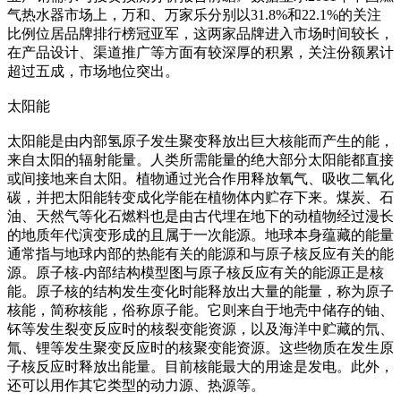
气热水器市场上，万和、万家乐分别以31.8%和22.1%的关注
比例位居品牌排行榜冠亚军，这两家品牌进入市场时间较长，
在产品设计、渠道推广等方面有较深厚的积累，关注份额累计
超过五成，市场地位突出。
太阳能
太阳能是由内部氢原子发生聚变释放出巨大核能而产生的能，
来自太阳的辐射能量。人类所需能量的绝大部分太阳能都直接
或间接地来自太阳。植物通过光合作用释放氧气、吸收二氧化
碳，并把太阳能转变成化学能在植物体内贮存下来。煤炭、石
油、天然气等化石燃料也是由古代埋在地下的动植物经过漫长
的地质年代演变形成的且属于一次能源。地球本身蕴藏的能量
通常指与地球内部的热能有关的能源和与原子核反应有关的能
源。原子核-内部结构模型图与原子核反应有关的能源正是核
能。原子核的结构发生变化时能释放出大量的能量，称为原子
核能，简称核能，俗称原子能。它则来自于地壳中储存的铀、
钚等发生裂变反应时的核裂变能资源，以及海洋中贮藏的氘、
氚、锂等发生聚变反应时的核聚变能资源。这些物质在发生原
子核反应时释放出能量。目前核能最大的用途是发电。此外，
还可以用作其它类型的动力源、热源等。