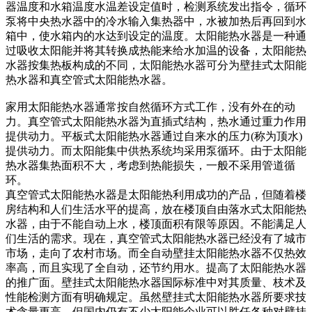
器温度和水箱温度水温差设定值时，检测系统发出指令，循环
泵将中央热水器中的冷水输入集热器中，水被加热后再回到水
箱中，使水箱内的水达到设定的温度。太阳能热水器是一种通
过吸收太阳能并将其转换成热能来给水加温的设备，太阳能热
水器按集热板构成的不同，太阳能热水器可分为壁挂式太阳能
热水器和真空管式太阳能热水器。
家用太阳能热水器通常按自然循环方式工作，没有外在的动
力。真空管式太阳能热水器为直插式结构，热水通过重力作用
提供动力。平板式太阳能热水器通过自来水的压力(称为顶水)
提供动力。而太阳能集中供热系统均采用泵循环。由于太阳能
热水器集热面积不大，考虑到热能损失，一般不采用管道循
环。
真空管式太阳能热水器是太阳能热利用成功的产品，但随着楼
房结构和人们生活水平的提高，放在楼顶自由落水式太阳能热
水器，由于不能自动上水，楼顶面积有限等原因。不能满足人
们生活的需求。现在，真空管式太阳能热水器已经没有了城市
市场，走向了农村市场。而全自动壁挂太阳能热水器不仅热效
率高，而且实现了全自动，还节约用水。提高了太阳能热水器
的推广面。壁挂式太阳能热水器国际标准中对其质量、枝术及
性能检测方面有明确规定。虽然壁挂式太阳能热水器所要求技
术含量更高，但国内仍有不少太阳能企业可以胜任各种对壁挂