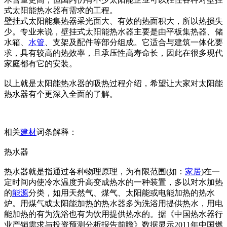
式太阳能热水器有需求的工程。
壁挂式太阳能集热器采光面大、有效的热面积大，所以热损失
少。专业来说，壁挂式太阳能热水器主要是由平板集热器、储
水箱、
水管
、支架及配件等部分组成。它适合与建筑一体化要
求，具有较高的热效率，且承压性高寿命长，因此在很多现代
家庭都有它的安装。
以上就是太阳能热水器的吸热过程介绍，希望让大家对太阳能
热水器有个更深入全面的了解。
相关
建材
词条解释：
热水器
热水器就是指通过各种物理原理，为有限范围(如：
家居
)在一
定时间内使冷水温度升高变成热水的一种装置，多以对水加热
的
能源
分类，如用天然气、煤气、太阳能或电能加热的热水
炉。用煤气或太阳能加热的热水器多为洗浴用提供热水，用电
能加热的有为洗浴也有为饮用提供热水的。据《中国热水器行
业产销需求与投资预测分析报告前瞻》数据显示2011年中国燃